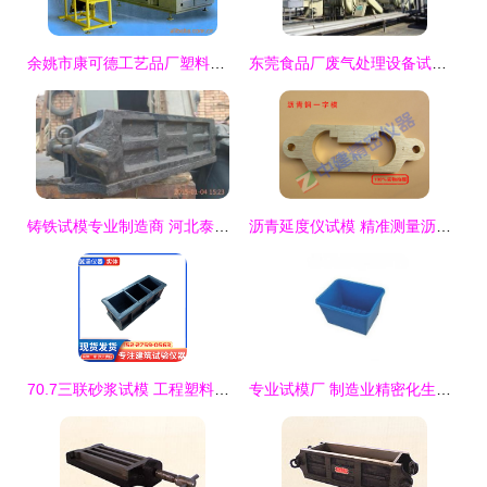
余姚市康可德工艺品厂塑料吹塑机产品介绍与试模流程
东莞食品厂废气处理设备试模关键步骤与要点分析
铸铁试模专业制造商 河北泰展建筑器材厂与25斤三联试模详解
沥青延度仪试模 精准测量沥青延展性的关键——铜8字模
70.7三联砂浆试模 工程塑料试块模具的优势与应用
专业试模厂 制造业精密化生产的关键前哨