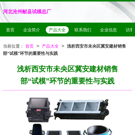
河北沧州献县试模总厂
首页
企业简介
产品大全
联系我们
企业信息
访客
>
>
当前位置：
首页
产品大全
浅析西安市未央区冀安建材销售
部“试模”环节的重要性与实践
浅析西安市未央区冀安建材销售
部“试模”环节的重要性与实践