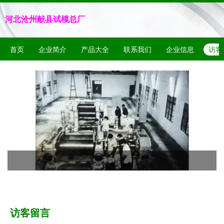
河北沧州献县试模总厂
首页
企业简介
产品大全
联系我们
企业信息
访客
访客留言