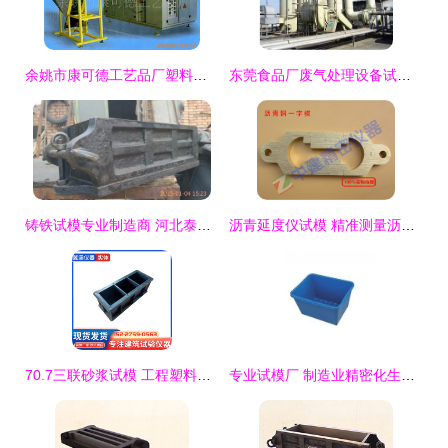
余姚市康可德工艺品厂塑料吹塑机产品介绍与试模流程
东莞食品厂废气处理设备试模关键步骤与要点分析
铸铁试模专业制造商 河北泰展建筑器材厂与25斤三联试模详解
沥青延度仪试模 精准测量沥青延展性的关键——铜8字模
70.7三联砂浆试模 工程塑料试块模具的优势与应用
专业试模厂 制造业精密化生产的关键前哨